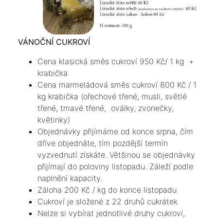
VÁNOČNÍ CUKROVÍ
Cena klasická směs cukroví 950 Kč/ 1 kg +
krabička
Cena marmeládová směs cukroví 800 Kč / 1
kg krabička (ořechové třené, musli, světlé
třené, tmavé třené, oválky, zvonečky,
květinky)
Objednávky přijímáme od konce srpna, čím
dříve objednáte, tím pozdější termín
vyzvednutí získáte. Většinou se objednávky
přijímají do poloviny listopadu. Záleží podle
naplnění kapacity.
Záloha 200 Kč / kg do konce listopadu
Cukroví je složené z 22 druhů cukrátek
Nelze si vybírat jednotlivé druhy cukroví,